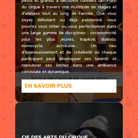
petits et grands à découvrir l'univers fascinant
NOS FORMULES / TOUT-EN-PACK
du cirque à travers une multitude de stages et
Comment m'inscrire ?
Nos formules
d'ateliers tout au long de l'année. Que vous
ACTIVITÉS PÉDAGOGIQUES
soyez débutant ou déjà passionné, vous
NOS LOCATIONS / MATÉRIELS
pourrez vous initier ou vous perfectionner dans
Pour les écoles
Nos locations / matériels
une large gamme de disciplines : circomotricité
Circ'onstances / Handicirque
pour les plus jeunes, trapèze, diabolo,
DEVIS
monocycle, acrobatie... Un lieu
ANNIVERSAIRES
Réalise ton devis !
d'épanouissement et de créativité où chaque
Nos formules
participant peut développer ses talents et
SUIVEZ-NOUS !
repousser ses limites dans une ambiance
Réserve ton annif !
conviviale et dynamique.
RÉSERVATIONS ET AGENDA
ECOLE DE CIRQUE DE CHARLEROI
EN SAVOIR PLUS
Réservations (événements, commandes & formations)
Sorties et prestations des jeunes
SUIVEZ-NOUS !
NOUVELLES PAGES EN COURS
CIE DES ARTS DU CIRQUE
Certaines rubriques de l’école sont encore en construction sur ce