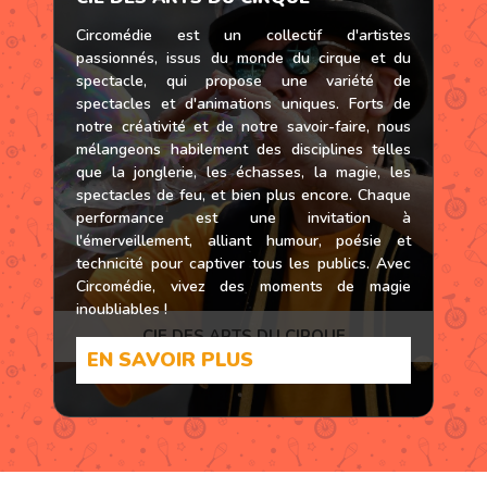
site. En attendant, consultez
www.ecoledecirquedecharleroi.be
.
Circomédie est un collectif d'artistes
passionnés, issus du monde du cirque et du
spectacle, qui propose une variété de
spectacles et d'animations uniques. Forts de
notre créativité et de notre savoir-faire, nous
mélangeons habilement des disciplines telles
que la jonglerie, les échasses, la magie, les
spectacles de feu, et bien plus encore. Chaque
performance est une invitation à
l'émerveillement, alliant humour, poésie et
technicité pour captiver tous les publics. Avec
Circomédie, vivez des moments de magie
inoubliables !
CIE DES ARTS DU CIRQUE
EN SAVOIR PLUS