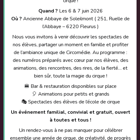
cirque !
NOS FORMULES / TOUT-EN-PACK
Comment m'inscrire ?
Nos formules
Quand ?
Les 6 & 7 juin 2026
Où ?
Ancienne Abbaye de Soleilmont ( 251, Ruelle de
ACTIVITÉS PÉDAGOGIQUES
NOS LOCATIONS / MATÉRIELS
l’Abbaye – 6220 Fleurus )
Pour les écoles
Nos locations / matériels
Nous vous invitons à venir découvrir les spectacles de
Circ'onstances / Handicirque
DEVIS
nos élèves, partager un moment en famille et profiter
ANNIVERSAIRES
Réalise ton devis !
de l’ambiance unique de Circomédie. Au programme :
Nos formules
des numéros préparés avec cœur par nos élèves, des
SUIVEZ-NOUS !
Réserve ton annif !
animations, des rencontres, des rires, de la fierté… et
bien sûr, toute la magie du cirque !
RÉSERVATIONS ET AGENDA
🍔 Bar & restauration disponibles sur place
Réservations (événements, commandes & formations)
🎈 Animations pour petits et grands
Sorties et prestations des jeunes
🎭 Spectacles des élèves de l’école de cirque
SUIVEZ-NOUS !
Un événement familial, convivial et gratuit, ouvert
à toutes et tous !
Un rendez-vous à ne pas manquer pour célébrer
NOUVELLES PAGES EN COURS
ensemble une année de cirque, de créativité, de progrès
Certaines rubriques de l’école sont encore en construction sur ce