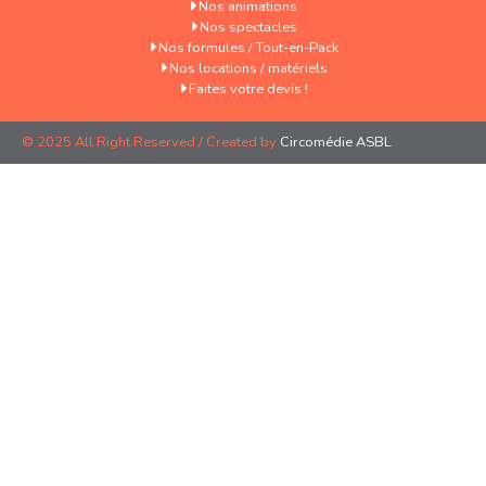
Nos animations
Nos spectacles
Nos formules / Tout-en-Pack
Nos locations / matériels
Faites votre devis !
© 2025 All Right Reserved / Created by
Circomédie ASBL